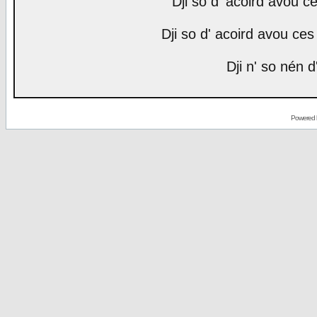
Dji so d' acoird avou ce
Dji so d' acoird avou ces 
Dji n' so nén d
Powered