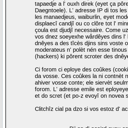
tapaedje a l' ouxh direk (eyet ça pô
Daegntoele). L' adresse IP di tos le
les manaedjeus, waiburlin, eyet modera
displaecî candjî ou co clôre tot l' m
çoula est djudjî necessaire. Come uz
vos dnez soeyexhe wårdêyes dins l' 
dnêyes a des tîcès djins sins voste o
moderateus n' polèt nén esse tinous
(hackers) ki pôrent scroter des dnêy
Ci forom ci eploye des coûkes (cook
da vosse. Ces coûkes la ni contnèt 
ahiver vosse conte; ele siervèt seulm
forom. L' adresse emile est eployeye 
et do scret (et po-z evoyî on novea s
Clitchîz cial pa dzo si vos estoz d' a