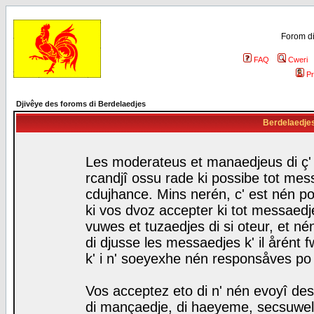
Forom di
FAQ
Cweri
Pr
Djivêye des foroms di Berdelaedjes
Berdelaedjes 
Les moderateus et manaedjeus di ç' f
rcandjî ossu rade ki possibe tot mess
cdujhance. Mins nerén, c' est nén po
ki vos dvoz accepter ki tot messaedje
vuwes et tuzaedjes di si oteur, et 
di djusse les messaedjes k' il årént 
k' i n' soeyexhe nén responsåves po
Vos acceptez eto di n' nén evoyî des
di mançaedje, di haeyeme, secsuwels 