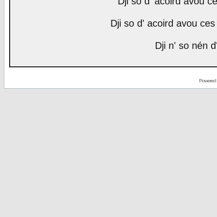
Dji so d' acoird avou ce
Dji so d' acoird avou ces 
Dji n' so nén d
Powered