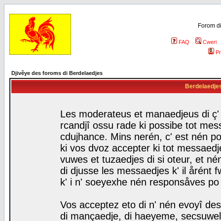
Forom di
FAQ
Cweri
Pr
Djivêye des foroms di Berdelaedjes
Berdelaedjes 
Les moderateus et manaedjeus di ç' f
rcandjî ossu rade ki possibe tot mess
cdujhance. Mins nerén, c' est nén po
ki vos dvoz accepter ki tot messaedje
vuwes et tuzaedjes di si oteur, et 
di djusse les messaedjes k' il årént 
k' i n' soeyexhe nén responsåves po
Vos acceptez eto di n' nén evoyî des
di mançaedje, di haeyeme, secsuwels 