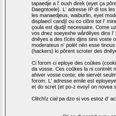
tapaedje a l' ouxh direk (eyet ça pô
Daegntoele). L' adresse IP di tos le
les manaedjeus, waiburlin, eyet modera
displaecî candjî ou co clôre tot l' m
çoula est djudjî necessaire. Come uz
vos dnez soeyexhe wårdêyes dins l' 
dnêyes a des tîcès djins sins voste o
moderateus n' polèt nén esse tinous
(hackers) ki pôrent scroter des dnêy
Ci forom ci eploye des coûkes (cook
da vosse. Ces coûkes la ni contnèt 
ahiver vosse conte; ele siervèt seulm
forom. L' adresse emile est eployeye 
et do scret (et po-z evoyî on novea s
Clitchîz cial pa dzo si vos estoz d' a