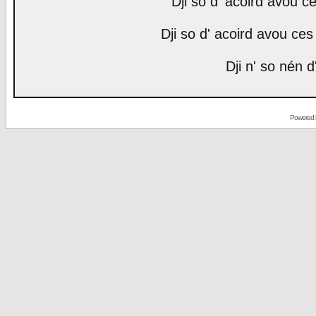
Dji so d' acoird avou ce
Dji so d' acoird avou ces 
Dji n' so nén d
Powered