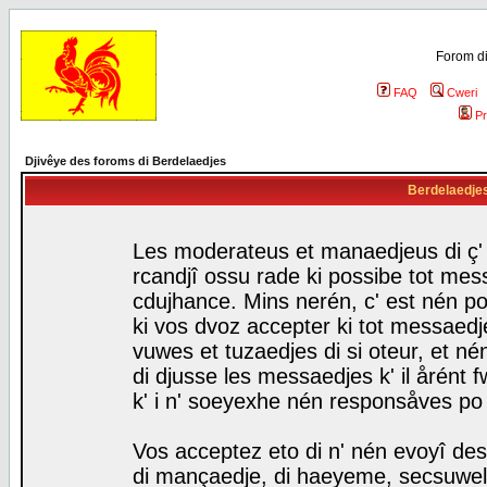
Forom di
FAQ
Cweri
Pr
Djivêye des foroms di Berdelaedjes
Berdelaedjes 
Les moderateus et manaedjeus di ç' f
rcandjî ossu rade ki possibe tot mess
cdujhance. Mins nerén, c' est nén po
ki vos dvoz accepter ki tot messaedje
vuwes et tuzaedjes di si oteur, et 
di djusse les messaedjes k' il årént 
k' i n' soeyexhe nén responsåves po
Vos acceptez eto di n' nén evoyî des
di mançaedje, di haeyeme, secsuwels 