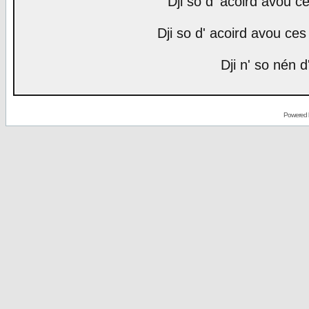
Dji so d' acoird avou ce
Dji so d' acoird avou ces 
Dji n' so nén d
Powered