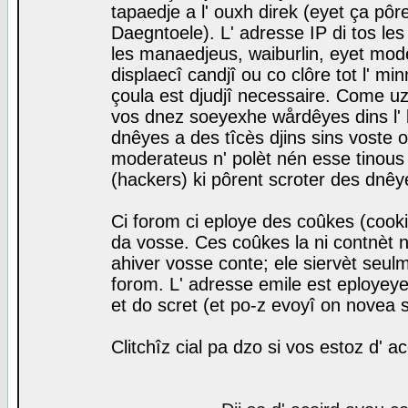
tapaedje a l' ouxh direk (eyet ça pô
Daegntoele). L' adresse IP di tos le
les manaedjeus, waiburlin, eyet modera
displaecî candjî ou co clôre tot l' m
çoula est djudjî necessaire. Come uz
vos dnez soeyexhe wårdêyes dins l' 
dnêyes a des tîcès djins sins voste o
moderateus n' polèt nén esse tinous
(hackers) ki pôrent scroter des dnêy
Ci forom ci eploye des coûkes (cook
da vosse. Ces coûkes la ni contnèt 
ahiver vosse conte; ele siervèt seulm
forom. L' adresse emile est eployeye 
et do scret (et po-z evoyî on novea s
Clitchîz cial pa dzo si vos estoz d' a