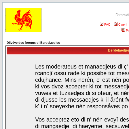
Forom di
FAQ
Cweri
Pr
Djivêye des foroms di Berdelaedjes
Berdelaedjes 
Les moderateus et manaedjeus di ç' f
rcandjî ossu rade ki possibe tot mess
cdujhance. Mins nerén, c' est nén po
ki vos dvoz accepter ki tot messaedje
vuwes et tuzaedjes di si oteur, et 
di djusse les messaedjes k' il årént 
k' i n' soeyexhe nén responsåves po
Vos acceptez eto di n' nén evoyî des
di mançaedje, di haeyeme, secsuwels 