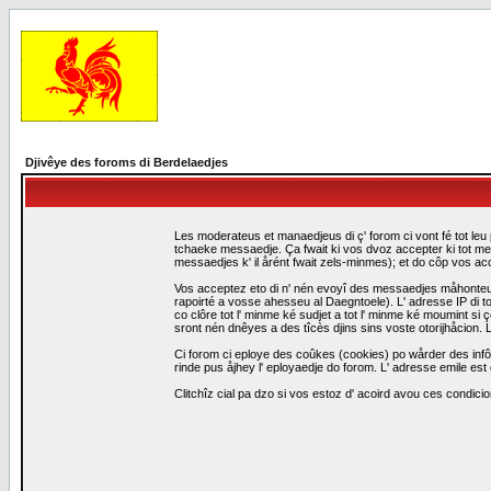
Djivêye des foroms di Berdelaedjes
Les moderateus et manaedjeus di ç' forom ci vont fé tot leu 
tchaeke messaedje. Ça fwait ki vos dvoz accepter ki tot me
messaedjes k' il årént fwait zels-minmes); et do côp vos a
Vos acceptez eto di n' nén evoyî des messaedjes måhonteus, 
rapoirté a vosse ahesseu al Daegntoele). L' adresse IP di to
co clôre tot l' minme ké sudjet a tot l' minme ké moumint s
sront nén dnêyes a des tîcès djins sins voste otorijhåcion
Ci forom ci eploye des coûkes (cookies) po wårder des infô
rinde pus åjhey l' eployaedje do forom. L' adresse emile est 
Clitchîz cial pa dzo si vos estoz d' acoird avou ces condicio