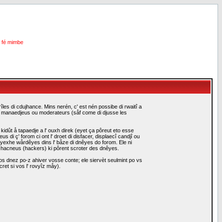
i fé mimbe
les di cdujhance. Mins nerén, c' est nén possibe di rwaitî a
es manaedjeus ou moderateurs (såf come di djusse les
idût å tapaedje a l' ouxh direk (eyet ça pôreut eto esse
i ç' forom ci ont l' droet di disfacer, displaecî candjî ou
eyexhe wårdêyes dins l' båze di dnêyes do forom. Ele ni
i hacneus (hackers) ki pôrent scroter des dnêyes.
s dnez po-z ahiver vosse conte; ele siervèt seulmint po vs
ret si vos l' rovyîz måy).