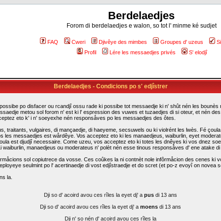
Berdelaedjes
Forom di berdelaedjes e walon, so tot l' minme ké sudjet
FAQ
Cweri
Djivêye des mimbes
Groupes d' uzeus
S
Profil
Lére les messaedjes privés
S' elodjî
Berdelaedjes - Condicions po s' edjîstrer
possibe po disfacer ou rcandjî ossu rade ki possibe tot messaedje ki n' shût nén les bounès rî
ssaedje metou sol forom n' est ki l' espression des vuwes et tuzaedjes di si oteur, et nén d
cceptez eto k' i n' soeyexhe nén responsåves po les messaedjes des ôtes.
traitants, vulgaires, di mançaedje, di haeyeme, secsuwels ou ki violrént les lwès. Fé çoula k
s les messaedjes est wårdêye. Vos acceptez eto ki les manaedjeus, waiburlin, eyet moderateus d
i çoula est djudjî necessaire. Come uzeu, vos acceptez eto ki totes les dnêyes ki vos dnez so
. Li waiburlin, manaedjeus ou moderateus n' polèt nén esse tinous responsåves d' ene atake d
rmåcions sol copiutrece da vosse. Ces coûkes la ni contnèt nole infôrmåcion des cenes ki vo
eployeye seulmint po l' acertinaedje di vost edjîstraedje et do scret (et po-z evoyî on novea sc
ns la.
Dji so d' acoird avou ces rîles la eyet dj' a
pus
di 13 ans
Dji so d' acoird avou ces rîles la eyet dj' a
moens
di 13 ans
Dji n' so nén d' acoird avou ces rîles la