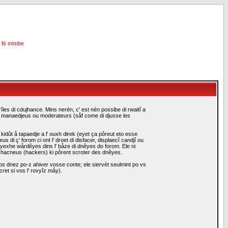
i fé mimbe
les di cdujhance. Mins nerén, c' est nén possibe di rwaitî a
es manaedjeus ou moderateurs (såf come di djusse les
idût å tapaedje a l' ouxh direk (eyet ça pôreut eto esse
i ç' forom ci ont l' droet di disfacer, displaecî candjî ou
eyexhe wårdêyes dins l' båze di dnêyes do forom. Ele ni
i hacneus (hackers) ki pôrent scroter des dnêyes.
s dnez po-z ahiver vosse conte; ele siervèt seulmint po vs
ret si vos l' rovyîz måy).