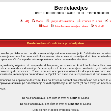
Berdelaedjes
Forom di berdelaedjes e walon, so tot l' minme ké sudjet
FAQ
Cweri
Djivêye des mimbes
Groupes d' uzeus
S
Profil
Lére les messaedjes privés
S' elodjî
Berdelaedjes - Condicions po s' edjîstrer
possibe po disfacer ou rcandjî ossu rade ki possibe tot messaedje ki n' shût nén les bounès rî
ssaedje metou sol forom n' est ki l' espression des vuwes et tuzaedjes di si oteur, et nén d
cceptez eto k' i n' soeyexhe nén responsåves po les messaedjes des ôtes.
traitants, vulgaires, di mançaedje, di haeyeme, secsuwels ou ki violrént les lwès. Fé çoula k
s les messaedjes est wårdêye. Vos acceptez eto ki les manaedjeus, waiburlin, eyet moderateus d
i çoula est djudjî necessaire. Come uzeu, vos acceptez eto ki totes les dnêyes ki vos dnez so
. Li waiburlin, manaedjeus ou moderateus n' polèt nén esse tinous responsåves d' ene atake d
rmåcions sol copiutrece da vosse. Ces coûkes la ni contnèt nole infôrmåcion des cenes ki vo
eployeye seulmint po l' acertinaedje di vost edjîstraedje et do scret (et po-z evoyî on novea sc
ns la.
Dji so d' acoird avou ces rîles la eyet dj' a
pus
di 13 ans
Dji so d' acoird avou ces rîles la eyet dj' a
moens
di 13 ans
Dji n' so nén d' acoird avou ces rîles la