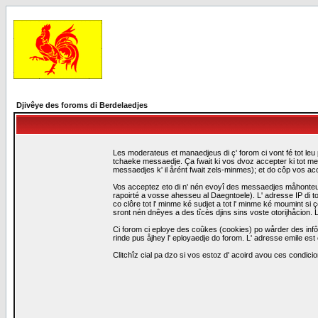
Djivêye des foroms di Berdelaedjes
Les moderateus et manaedjeus di ç' forom ci vont fé tot leu 
tchaeke messaedje. Ça fwait ki vos dvoz accepter ki tot me
messaedjes k' il årént fwait zels-minmes); et do côp vos a
Vos acceptez eto di n' nén evoyî des messaedjes måhonteus, 
rapoirté a vosse ahesseu al Daegntoele). L' adresse IP di to
co clôre tot l' minme ké sudjet a tot l' minme ké moumint s
sront nén dnêyes a des tîcès djins sins voste otorijhåcion
Ci forom ci eploye des coûkes (cookies) po wårder des infô
rinde pus åjhey l' eployaedje do forom. L' adresse emile est 
Clitchîz cial pa dzo si vos estoz d' acoird avou ces condicio