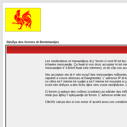
Djivêye des foroms di Berdelaedjes
Les moderateus et manaedjeus di ç' forom ci vont fé tot leu 
tchaeke messaedje. Ça fwait ki vos dvoz accepter ki tot me
messaedjes k' il årént fwait zels-minmes); et do côp vos a
Vos acceptez eto di n' nén evoyî des messaedjes måhonteus, 
rapoirté a vosse ahesseu al Daegntoele). L' adresse IP di to
co clôre tot l' minme ké sudjet a tot l' minme ké moumint s
sront nén dnêyes a des tîcès djins sins voste otorijhåcion
Ci forom ci eploye des coûkes (cookies) po wårder des infô
rinde pus åjhey l' eployaedje do forom. L' adresse emile est 
Clitchîz cial pa dzo si vos estoz d' acoird avou ces condicio