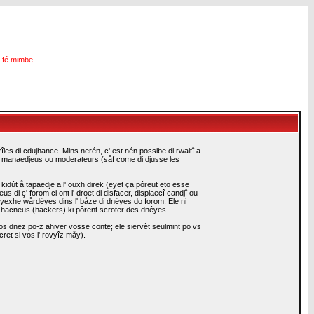
i fé mimbe
les di cdujhance. Mins nerén, c' est nén possibe di rwaitî a
es manaedjeus ou moderateurs (såf come di djusse les
idût å tapaedje a l' ouxh direk (eyet ça pôreut eto esse
i ç' forom ci ont l' droet di disfacer, displaecî candjî ou
eyexhe wårdêyes dins l' båze di dnêyes do forom. Ele ni
i hacneus (hackers) ki pôrent scroter des dnêyes.
s dnez po-z ahiver vosse conte; ele siervèt seulmint po vs
ret si vos l' rovyîz måy).