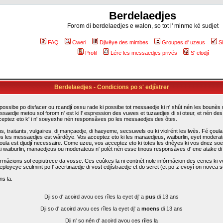
Berdelaedjes
Forom di berdelaedjes e walon, so tot l' minme ké sudjet
FAQ
Cweri
Djivêye des mimbes
Groupes d' uzeus
S
Profil
Lére les messaedjes privés
S' elodjî
Berdelaedjes - Condicions po s' edjîstrer
possibe po disfacer ou rcandjî ossu rade ki possibe tot messaedje ki n' shût nén les bounès rî
ssaedje metou sol forom n' est ki l' espression des vuwes et tuzaedjes di si oteur, et nén d
cceptez eto k' i n' soeyexhe nén responsåves po les messaedjes des ôtes.
traitants, vulgaires, di mançaedje, di haeyeme, secsuwels ou ki violrént les lwès. Fé çoula k
s les messaedjes est wårdêye. Vos acceptez eto ki les manaedjeus, waiburlin, eyet moderateus d
i çoula est djudjî necessaire. Come uzeu, vos acceptez eto ki totes les dnêyes ki vos dnez so
. Li waiburlin, manaedjeus ou moderateus n' polèt nén esse tinous responsåves d' ene atake d
rmåcions sol copiutrece da vosse. Ces coûkes la ni contnèt nole infôrmåcion des cenes ki vo
eployeye seulmint po l' acertinaedje di vost edjîstraedje et do scret (et po-z evoyî on novea sc
ns la.
Dji so d' acoird avou ces rîles la eyet dj' a
pus
di 13 ans
Dji so d' acoird avou ces rîles la eyet dj' a
moens
di 13 ans
Dji n' so nén d' acoird avou ces rîles la