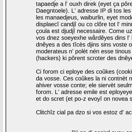
tapaedje a l' ouxh direk (eyet ça pô
Daegntoele). L' adresse IP di tos le
les manaedjeus, waiburlin, eyet modera
displaecî candjî ou co clôre tot l' m
çoula est djudjî necessaire. Come uz
vos dnez soeyexhe wårdêyes dins l' 
dnêyes a des tîcès djins sins voste o
moderateus n' polèt nén esse tinous
(hackers) ki pôrent scroter des dnêy
Ci forom ci eploye des coûkes (cook
da vosse. Ces coûkes la ni contnèt 
ahiver vosse conte; ele siervèt seulm
forom. L' adresse emile est eployeye 
et do scret (et po-z evoyî on novea s
Clitchîz cial pa dzo si vos estoz d' a