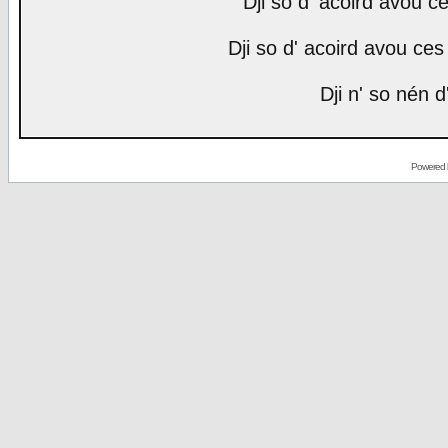
Dji so d' acoird avou ce
Dji so d' acoird avou ces 
Dji n' so nén d
Powered