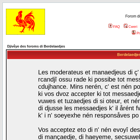
Forom di
FAQ
Cweri
Pr
Djivêye des foroms di Berdelaedjes
Berdelaedjes 
Les moderateus et manaedjeus di ç' f
rcandjî ossu rade ki possibe tot mess
cdujhance. Mins nerén, c' est nén po
ki vos dvoz accepter ki tot messaedje
vuwes et tuzaedjes di si oteur, et 
di djusse les messaedjes k' il årént 
k' i n' soeyexhe nén responsåves po
Vos acceptez eto di n' nén evoyî des
di mançaedje, di haeyeme, secsuwels 