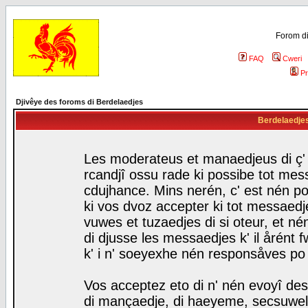
Forom di
FAQ
Cweri
Pr
Djivêye des foroms di Berdelaedjes
Berdelaedjes 
Les moderateus et manaedjeus di ç' f
rcandjî ossu rade ki possibe tot mess
cdujhance. Mins nerén, c' est nén po
ki vos dvoz accepter ki tot messaedje
vuwes et tuzaedjes di si oteur, et 
di djusse les messaedjes k' il årént 
k' i n' soeyexhe nén responsåves po
Vos acceptez eto di n' nén evoyî des
di mançaedje, di haeyeme, secsuwels 