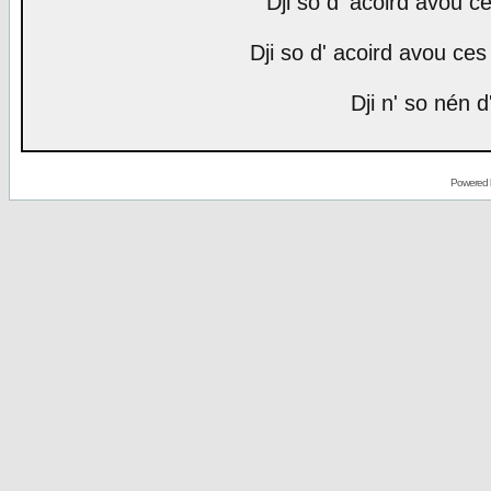
Dji so d' acoird avou ce
Dji so d' acoird avou ces 
Dji n' so nén d
Powered