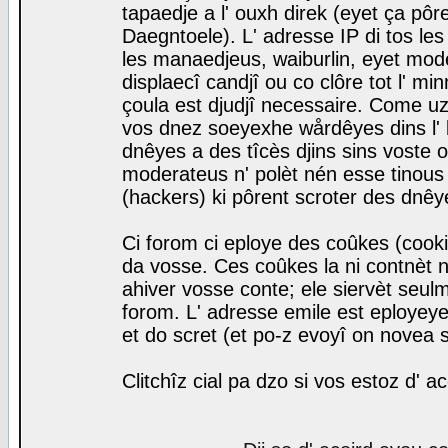
tapaedje a l' ouxh direk (eyet ça pô
Daegntoele). L' adresse IP di tos le
les manaedjeus, waiburlin, eyet modera
displaecî candjî ou co clôre tot l' m
çoula est djudjî necessaire. Come uz
vos dnez soeyexhe wårdêyes dins l' 
dnêyes a des tîcès djins sins voste o
moderateus n' polèt nén esse tinous
(hackers) ki pôrent scroter des dnêy
Ci forom ci eploye des coûkes (cook
da vosse. Ces coûkes la ni contnèt 
ahiver vosse conte; ele siervèt seulm
forom. L' adresse emile est eployeye 
et do scret (et po-z evoyî on novea s
Clitchîz cial pa dzo si vos estoz d' a