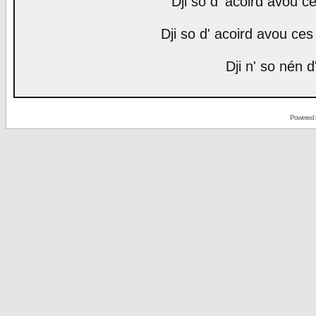
Dji so d' acoird avou ce
Dji so d' acoird avou ces 
Dji n' so nén d
Powered