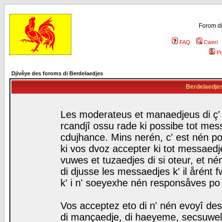
Forom di
FAQ
Cweri
Pr
Djivêye des foroms di Berdelaedjes
Berdelaedjes 
Les moderateus et manaedjeus di ç' f
rcandjî ossu rade ki possibe tot mess
cdujhance. Mins nerén, c' est nén po
ki vos dvoz accepter ki tot messaedje
vuwes et tuzaedjes di si oteur, et 
di djusse les messaedjes k' il årént 
k' i n' soeyexhe nén responsåves po
Vos acceptez eto di n' nén evoyî des
di mançaedje, di haeyeme, secsuwels 