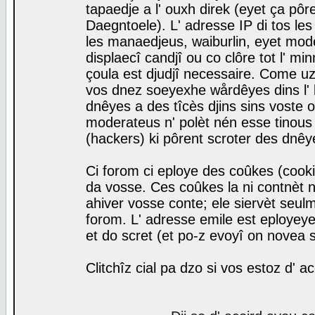
tapaedje a l' ouxh direk (eyet ça pô
Daegntoele). L' adresse IP di tos le
les manaedjeus, waiburlin, eyet modera
displaecî candjî ou co clôre tot l' m
çoula est djudjî necessaire. Come uz
vos dnez soeyexhe wårdêyes dins l' 
dnêyes a des tîcès djins sins voste o
moderateus n' polèt nén esse tinous
(hackers) ki pôrent scroter des dnêy
Ci forom ci eploye des coûkes (cook
da vosse. Ces coûkes la ni contnèt 
ahiver vosse conte; ele siervèt seulm
forom. L' adresse emile est eployeye 
et do scret (et po-z evoyî on novea s
Clitchîz cial pa dzo si vos estoz d' a