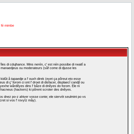
i fé mimbe
les di cdujhance. Mins nerén, c' est nén possibe di rwaitî a
es manaedjeus ou moderateurs (såf come di djusse les
idût å tapaedje a l' ouxh direk (eyet ça pôreut eto esse
i ç' forom ci ont l' droet di disfacer, displaecî candjî ou
eyexhe wårdêyes dins l' båze di dnêyes do forom. Ele ni
i hacneus (hackers) ki pôrent scroter des dnêyes.
s dnez po-z ahiver vosse conte; ele siervèt seulmint po vs
ret si vos l' rovyîz måy).