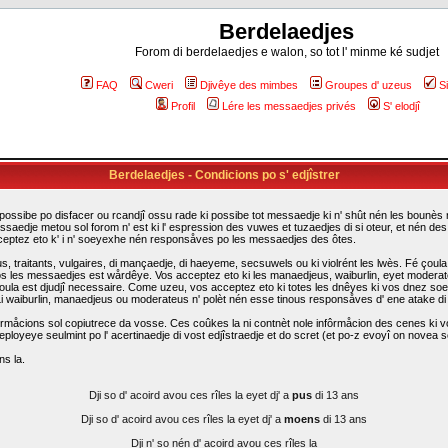
Berdelaedjes
Forom di berdelaedjes e walon, so tot l' minme ké sudjet
FAQ
Cweri
Djivêye des mimbes
Groupes d' uzeus
S
Profil
Lére les messaedjes privés
S' elodjî
Berdelaedjes - Condicions po s' edjîstrer
possibe po disfacer ou rcandjî ossu rade ki possibe tot messaedje ki n' shût nén les bounès rî
ssaedje metou sol forom n' est ki l' espression des vuwes et tuzaedjes di si oteur, et nén d
cceptez eto k' i n' soeyexhe nén responsåves po les messaedjes des ôtes.
traitants, vulgaires, di mançaedje, di haeyeme, secsuwels ou ki violrént les lwès. Fé çoula k
s les messaedjes est wårdêye. Vos acceptez eto ki les manaedjeus, waiburlin, eyet moderateus d
i çoula est djudjî necessaire. Come uzeu, vos acceptez eto ki totes les dnêyes ki vos dnez so
. Li waiburlin, manaedjeus ou moderateus n' polèt nén esse tinous responsåves d' ene atake d
rmåcions sol copiutrece da vosse. Ces coûkes la ni contnèt nole infôrmåcion des cenes ki vo
eployeye seulmint po l' acertinaedje di vost edjîstraedje et do scret (et po-z evoyî on novea sc
ns la.
Dji so d' acoird avou ces rîles la eyet dj' a
pus
di 13 ans
Dji so d' acoird avou ces rîles la eyet dj' a
moens
di 13 ans
Dji n' so nén d' acoird avou ces rîles la