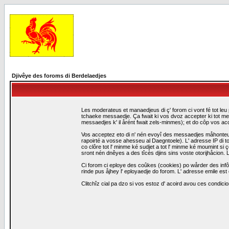
Djivêye des foroms di Berdelaedjes
Les moderateus et manaedjeus di ç' forom ci vont fé tot leu 
tchaeke messaedje. Ça fwait ki vos dvoz accepter ki tot me
messaedjes k' il årént fwait zels-minmes); et do côp vos a
Vos acceptez eto di n' nén evoyî des messaedjes måhonteus, 
rapoirté a vosse ahesseu al Daegntoele). L' adresse IP di to
co clôre tot l' minme ké sudjet a tot l' minme ké moumint s
sront nén dnêyes a des tîcès djins sins voste otorijhåcion
Ci forom ci eploye des coûkes (cookies) po wårder des infô
rinde pus åjhey l' eployaedje do forom. L' adresse emile est 
Clitchîz cial pa dzo si vos estoz d' acoird avou ces condicio