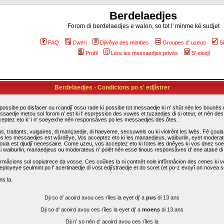
Berdelaedjes
Forom di berdelaedjes e walon, so tot l' minme ké sudjet
FAQ
Cweri
Djivêye des mimbes
Groupes d' uzeus
S
Profil
Lére les messaedjes privés
S' elodjî
Berdelaedjes - Condicions po s' edjîstrer
possibe po disfacer ou rcandjî ossu rade ki possibe tot messaedje ki n' shût nén les bounès rî
ssaedje metou sol forom n' est ki l' espression des vuwes et tuzaedjes di si oteur, et nén d
cceptez eto k' i n' soeyexhe nén responsåves po les messaedjes des ôtes.
traitants, vulgaires, di mançaedje, di haeyeme, secsuwels ou ki violrént les lwès. Fé çoula k
s les messaedjes est wårdêye. Vos acceptez eto ki les manaedjeus, waiburlin, eyet moderateus d
i çoula est djudjî necessaire. Come uzeu, vos acceptez eto ki totes les dnêyes ki vos dnez so
. Li waiburlin, manaedjeus ou moderateus n' polèt nén esse tinous responsåves d' ene atake d
rmåcions sol copiutrece da vosse. Ces coûkes la ni contnèt nole infôrmåcion des cenes ki vo
eployeye seulmint po l' acertinaedje di vost edjîstraedje et do scret (et po-z evoyî on novea sc
ns la.
Dji so d' acoird avou ces rîles la eyet dj' a
pus
di 13 ans
Dji so d' acoird avou ces rîles la eyet dj' a
moens
di 13 ans
Dji n' so nén d' acoird avou ces rîles la