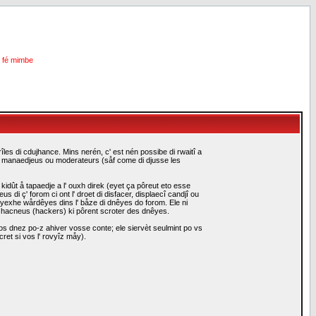
i fé mimbe
les di cdujhance. Mins nerén, c' est nén possibe di rwaitî a
es manaedjeus ou moderateurs (såf come di djusse les
idût å tapaedje a l' ouxh direk (eyet ça pôreut eto esse
i ç' forom ci ont l' droet di disfacer, displaecî candjî ou
eyexhe wårdêyes dins l' båze di dnêyes do forom. Ele ni
i hacneus (hackers) ki pôrent scroter des dnêyes.
s dnez po-z ahiver vosse conte; ele siervèt seulmint po vs
ret si vos l' rovyîz måy).