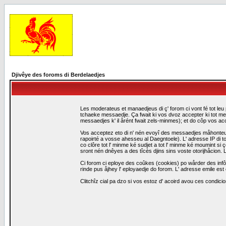
Djivêye des foroms di Berdelaedjes
Les moderateus et manaedjeus di ç' forom ci vont fé tot leu 
tchaeke messaedje. Ça fwait ki vos dvoz accepter ki tot me
messaedjes k' il årént fwait zels-minmes); et do côp vos a
Vos acceptez eto di n' nén evoyî des messaedjes måhonteus, 
rapoirté a vosse ahesseu al Daegntoele). L' adresse IP di to
co clôre tot l' minme ké sudjet a tot l' minme ké moumint s
sront nén dnêyes a des tîcès djins sins voste otorijhåcion
Ci forom ci eploye des coûkes (cookies) po wårder des infô
rinde pus åjhey l' eployaedje do forom. L' adresse emile est 
Clitchîz cial pa dzo si vos estoz d' acoird avou ces condicio