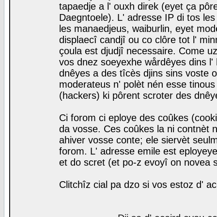
tapaedje a l' ouxh direk (eyet ça pô
Daegntoele). L' adresse IP di tos le
les manaedjeus, waiburlin, eyet modera
displaecî candjî ou co clôre tot l' m
çoula est djudjî necessaire. Come uz
vos dnez soeyexhe wårdêyes dins l' 
dnêyes a des tîcès djins sins voste o
moderateus n' polèt nén esse tinous
(hackers) ki pôrent scroter des dnêy
Ci forom ci eploye des coûkes (cook
da vosse. Ces coûkes la ni contnèt 
ahiver vosse conte; ele siervèt seulm
forom. L' adresse emile est eployeye 
et do scret (et po-z evoyî on novea s
Clitchîz cial pa dzo si vos estoz d' a