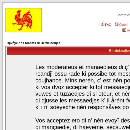
Forom di
FAQ
Cweri
Pr
Djivêye des foroms di Berdelaedjes
Berdelaedjes 
Les moderateus et manaedjeus di ç' f
rcandjî ossu rade ki possibe tot mess
cdujhance. Mins nerén, c' est nén po
ki vos dvoz accepter ki tot messaedje
vuwes et tuzaedjes di si oteur, et 
di djusse les messaedjes k' il årént 
k' i n' soeyexhe nén responsåves po
Vos acceptez eto di n' nén evoyî des
di mançaedje, di haeyeme, secsuwels 