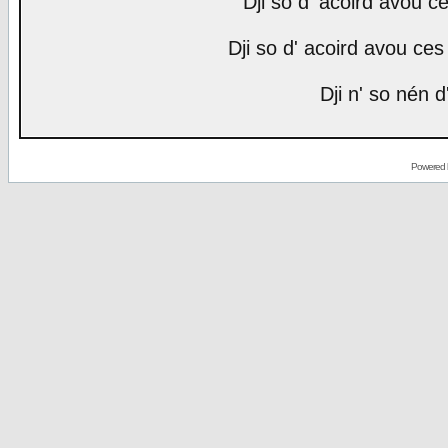
Dji so d' acoird avou ce
Dji so d' acoird avou ces 
Dji n' so nén d
Powered