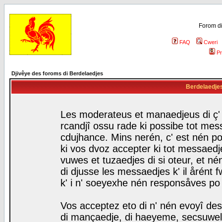
Forom di
FAQ
Cweri
Pr
Djivêye des foroms di Berdelaedjes
Berdelaedjes 
Les moderateus et manaedjeus di ç' f
rcandjî ossu rade ki possibe tot mess
cdujhance. Mins nerén, c' est nén po
ki vos dvoz accepter ki tot messaedje
vuwes et tuzaedjes di si oteur, et 
di djusse les messaedjes k' il årént 
k' i n' soeyexhe nén responsåves po
Vos acceptez eto di n' nén evoyî des
di mançaedje, di haeyeme, secsuwels 