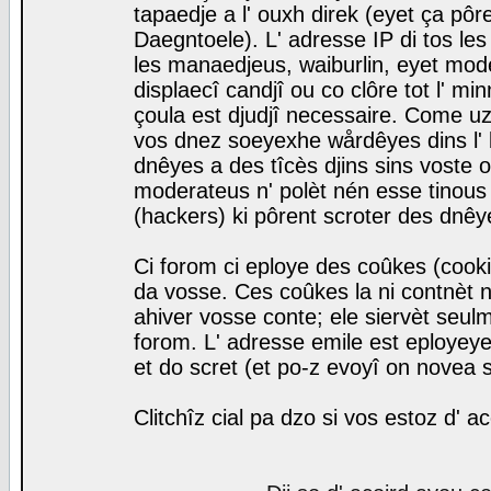
tapaedje a l' ouxh direk (eyet ça pô
Daegntoele). L' adresse IP di tos le
les manaedjeus, waiburlin, eyet modera
displaecî candjî ou co clôre tot l' m
çoula est djudjî necessaire. Come uz
vos dnez soeyexhe wårdêyes dins l' 
dnêyes a des tîcès djins sins voste o
moderateus n' polèt nén esse tinous
(hackers) ki pôrent scroter des dnêy
Ci forom ci eploye des coûkes (cook
da vosse. Ces coûkes la ni contnèt 
ahiver vosse conte; ele siervèt seulm
forom. L' adresse emile est eployeye 
et do scret (et po-z evoyî on novea s
Clitchîz cial pa dzo si vos estoz d' a