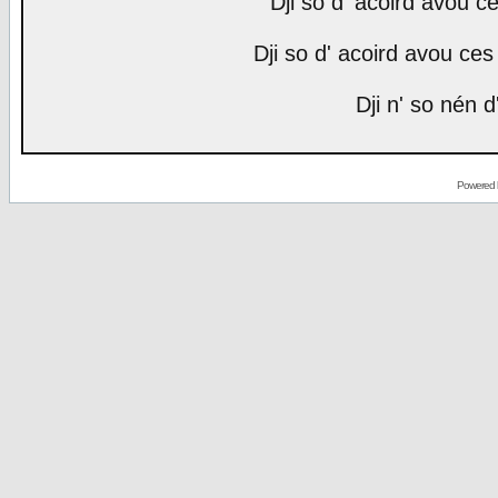
Dji so d' acoird avou ce
Dji so d' acoird avou ces 
Dji n' so nén d
Powered