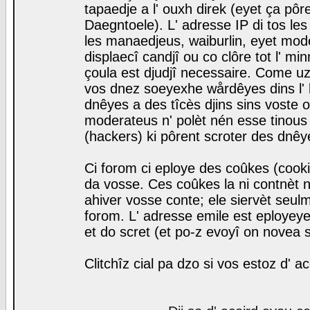
tapaedje a l' ouxh direk (eyet ça pô
Daegntoele). L' adresse IP di tos le
les manaedjeus, waiburlin, eyet modera
displaecî candjî ou co clôre tot l' m
çoula est djudjî necessaire. Come uz
vos dnez soeyexhe wårdêyes dins l' 
dnêyes a des tîcès djins sins voste o
moderateus n' polèt nén esse tinous
(hackers) ki pôrent scroter des dnêy
Ci forom ci eploye des coûkes (cook
da vosse. Ces coûkes la ni contnèt 
ahiver vosse conte; ele siervèt seulm
forom. L' adresse emile est eployeye 
et do scret (et po-z evoyî on novea s
Clitchîz cial pa dzo si vos estoz d' a