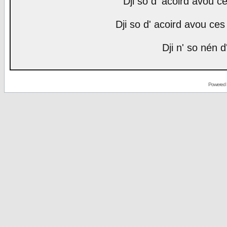
Dji so d' acoird avou ce
Dji so d' acoird avou ces 
Dji n' so nén d
Powered