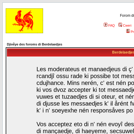
Forom di
FAQ
Cweri
Pr
Djivêye des foroms di Berdelaedjes
Berdelaedjes 
Les moderateus et manaedjeus di ç' f
rcandjî ossu rade ki possibe tot mess
cdujhance. Mins nerén, c' est nén po
ki vos dvoz accepter ki tot messaedje
vuwes et tuzaedjes di si oteur, et 
di djusse les messaedjes k' il årént 
k' i n' soeyexhe nén responsåves po
Vos acceptez eto di n' nén evoyî des
di mançaedje, di haeyeme, secsuwels 