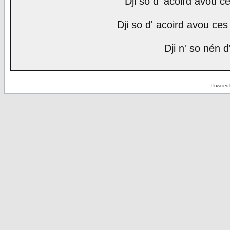
Dji so d' acoird avou ce
Dji so d' acoird avou ces 
Dji n' so nén d
Powered