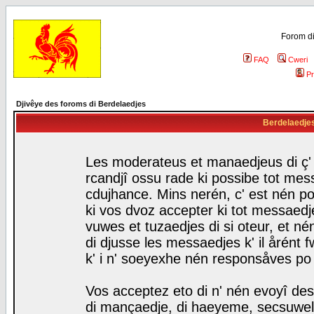
Forom di
FAQ
Cweri
Pr
Djivêye des foroms di Berdelaedjes
Berdelaedjes 
Les moderateus et manaedjeus di ç' f
rcandjî ossu rade ki possibe tot mess
cdujhance. Mins nerén, c' est nén po
ki vos dvoz accepter ki tot messaedje
vuwes et tuzaedjes di si oteur, et 
di djusse les messaedjes k' il årént 
k' i n' soeyexhe nén responsåves po
Vos acceptez eto di n' nén evoyî des
di mançaedje, di haeyeme, secsuwels 