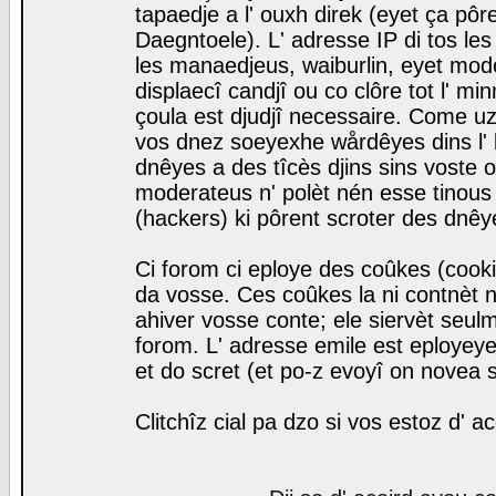
tapaedje a l' ouxh direk (eyet ça pô
Daegntoele). L' adresse IP di tos le
les manaedjeus, waiburlin, eyet modera
displaecî candjî ou co clôre tot l' m
çoula est djudjî necessaire. Come uz
vos dnez soeyexhe wårdêyes dins l' 
dnêyes a des tîcès djins sins voste o
moderateus n' polèt nén esse tinous
(hackers) ki pôrent scroter des dnêy
Ci forom ci eploye des coûkes (cook
da vosse. Ces coûkes la ni contnèt 
ahiver vosse conte; ele siervèt seulm
forom. L' adresse emile est eployeye 
et do scret (et po-z evoyî on novea s
Clitchîz cial pa dzo si vos estoz d' a