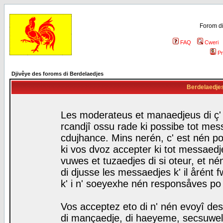
Forom di
FAQ
Cweri
Pr
Djivêye des foroms di Berdelaedjes
Berdelaedjes 
Les moderateus et manaedjeus di ç' f
rcandjî ossu rade ki possibe tot mess
cdujhance. Mins nerén, c' est nén po
ki vos dvoz accepter ki tot messaedje
vuwes et tuzaedjes di si oteur, et 
di djusse les messaedjes k' il årént 
k' i n' soeyexhe nén responsåves po
Vos acceptez eto di n' nén evoyî des
di mançaedje, di haeyeme, secsuwels 