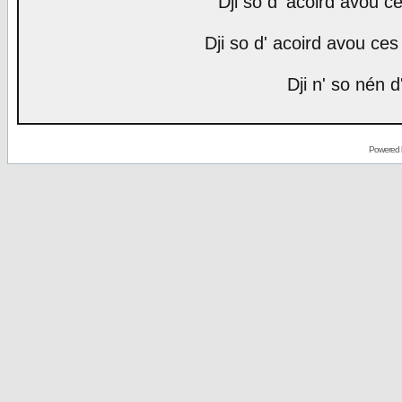
Dji so d' acoird avou ce
Dji so d' acoird avou ces 
Dji n' so nén d
Powered