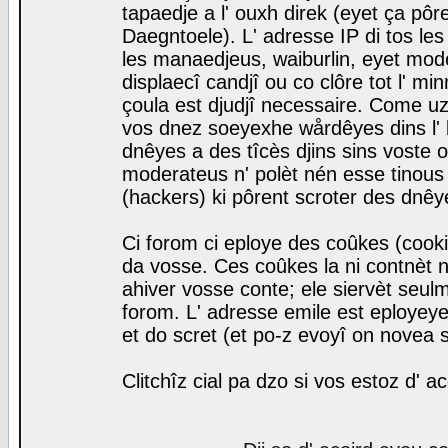
tapaedje a l' ouxh direk (eyet ça pô
Daegntoele). L' adresse IP di tos le
les manaedjeus, waiburlin, eyet modera
displaecî candjî ou co clôre tot l' m
çoula est djudjî necessaire. Come uz
vos dnez soeyexhe wårdêyes dins l' 
dnêyes a des tîcès djins sins voste o
moderateus n' polèt nén esse tinous
(hackers) ki pôrent scroter des dnêy
Ci forom ci eploye des coûkes (cook
da vosse. Ces coûkes la ni contnèt 
ahiver vosse conte; ele siervèt seulm
forom. L' adresse emile est eployeye 
et do scret (et po-z evoyî on novea s
Clitchîz cial pa dzo si vos estoz d' a