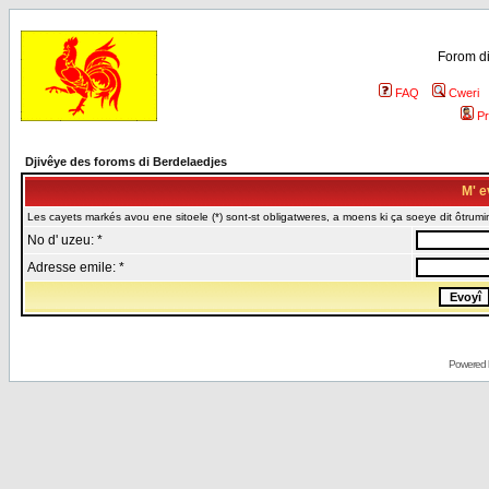
Forom di
FAQ
Cweri
Pr
Djivêye des foroms di Berdelaedjes
M' e
Les cayets markés avou ene sitoele (*) sont-st obligatweres, a moens ki ça soeye dit ôtrumin
No d' uzeu: *
Adresse emile: *
Powered