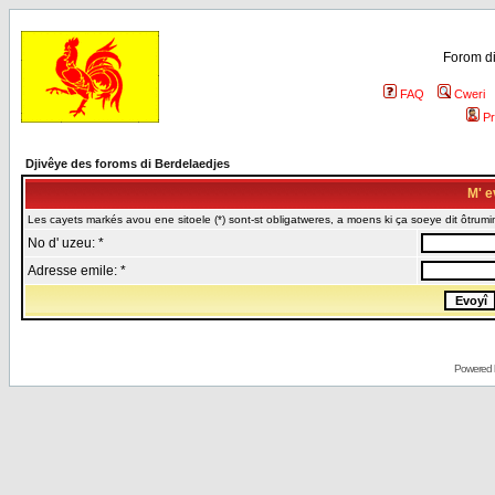
Forom di
FAQ
Cweri
Pr
Djivêye des foroms di Berdelaedjes
M' e
Les cayets markés avou ene sitoele (*) sont-st obligatweres, a moens ki ça soeye dit ôtrumin
No d' uzeu: *
Adresse emile: *
Powered