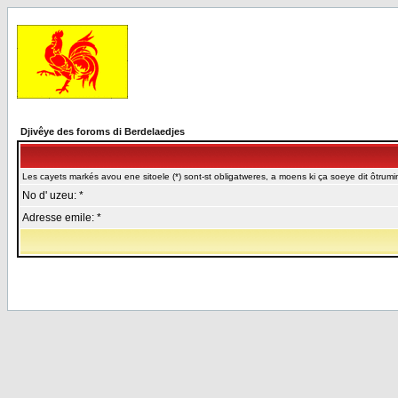
Djivêye des foroms di Berdelaedjes
Les cayets markés avou ene sitoele (*) sont-st obligatweres, a moens ki ça soeye dit ôtrumin
No d' uzeu: *
Adresse emile: *