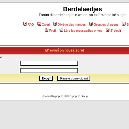
Berdelaedjes
Forom di berdelaedjes e walon, so tot l' minme ké sudjet
FAQ
Cweri
Djivêye des mimbes
Groupes d' uzeus
S
Profil
Lére les messaedjes privés
S' elodjî
M' evoyî on novea scret
t.
Powered by
phpBB
© 2001 phpBB Group