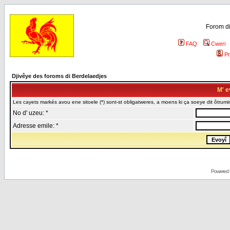
Forom di
FAQ
Cweri
Pr
Djivêye des foroms di Berdelaedjes
M' e
Les cayets markés avou ene sitoele (*) sont-st obligatweres, a moens ki ça soeye dit ôtrumin
No d' uzeu: *
Adresse emile: *
Powered