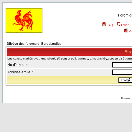
Forom di
FAQ
Cweri
Pr
Djivêye des foroms di Berdelaedjes
M' e
Les cayets markés avou ene sitoele (*) sont-st obligatweres, a moens ki ça soeye dit ôtrumin
No d' uzeu: *
Adresse emile: *
Powered