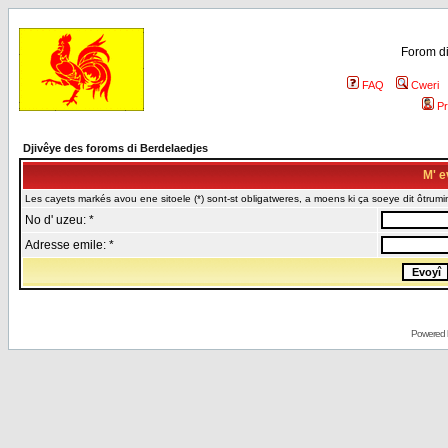
Forom di
FAQ
Cweri
Pr
Djivêye des foroms di Berdelaedjes
M' e
Les cayets markés avou ene sitoele (*) sont-st obligatweres, a moens ki ça soeye dit ôtrumin
No d' uzeu: *
Adresse emile: *
Powered