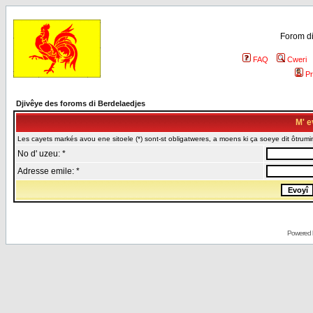
Forom di
FAQ
Cweri
Pr
Djivêye des foroms di Berdelaedjes
M' e
Les cayets markés avou ene sitoele (*) sont-st obligatweres, a moens ki ça soeye dit ôtrumin
No d' uzeu: *
Adresse emile: *
Powered