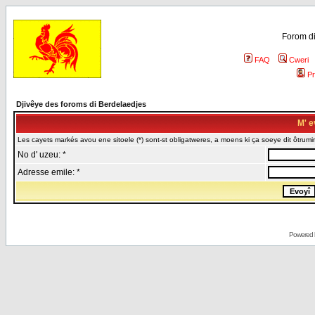
Forom di
FAQ
Cweri
Pr
Djivêye des foroms di Berdelaedjes
M' e
Les cayets markés avou ene sitoele (*) sont-st obligatweres, a moens ki ça soeye dit ôtrumin
No d' uzeu: *
Adresse emile: *
Powered