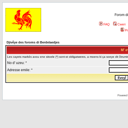
Forom di
FAQ
Cweri
Pr
Djivêye des foroms di Berdelaedjes
M' e
Les cayets markés avou ene sitoele (*) sont-st obligatweres, a moens ki ça soeye dit ôtrumin
No d' uzeu: *
Adresse emile: *
Powered