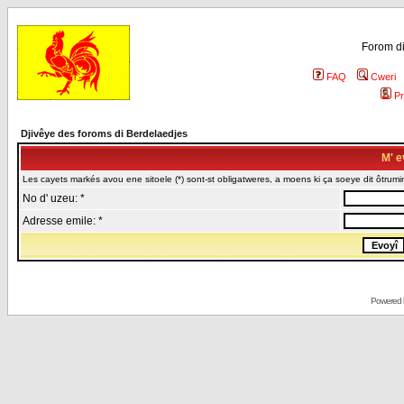
Forom di
FAQ
Cweri
Pr
Djivêye des foroms di Berdelaedjes
M' e
Les cayets markés avou ene sitoele (*) sont-st obligatweres, a moens ki ça soeye dit ôtrumin
No d' uzeu: *
Adresse emile: *
Powered