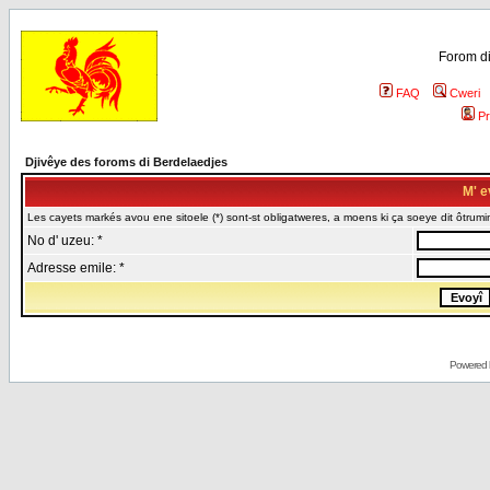
Forom di
FAQ
Cweri
Pr
Djivêye des foroms di Berdelaedjes
M' e
Les cayets markés avou ene sitoele (*) sont-st obligatweres, a moens ki ça soeye dit ôtrumin
No d' uzeu: *
Adresse emile: *
Powered