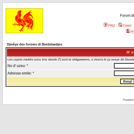
Forom di
FAQ
Cweri
Pr
Djivêye des foroms di Berdelaedjes
M' e
Les cayets markés avou ene sitoele (*) sont-st obligatweres, a moens ki ça soeye dit ôtrumin
No d' uzeu: *
Adresse emile: *
Powered