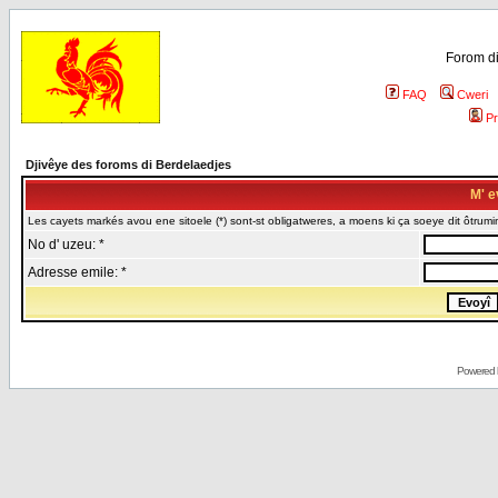
Forom di
FAQ
Cweri
Pr
Djivêye des foroms di Berdelaedjes
M' e
Les cayets markés avou ene sitoele (*) sont-st obligatweres, a moens ki ça soeye dit ôtrumin
No d' uzeu: *
Adresse emile: *
Powered