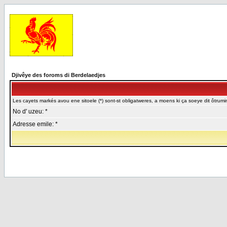
Djivêye des foroms di Berdelaedjes
Les cayets markés avou ene sitoele (*) sont-st obligatweres, a moens ki ça soeye dit ôtrumin
No d' uzeu: *
Adresse emile: *