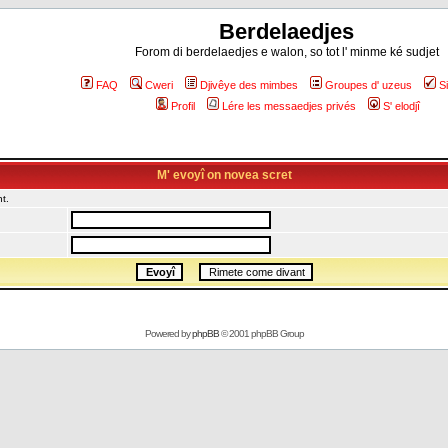
Berdelaedjes
Forom di berdelaedjes e walon, so tot l' minme ké sudjet
FAQ
Cweri
Djivêye des mimbes
Groupes d' uzeus
S
Profil
Lére les messaedjes privés
S' elodjî
M' evoyî on novea scret
t.
Powered by
phpBB
© 2001 phpBB Group