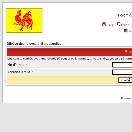
Forom di
FAQ
Cweri
Pr
Djivêye des foroms di Berdelaedjes
M' e
Les cayets markés avou ene sitoele (*) sont-st obligatweres, a moens ki ça soeye dit ôtrumin
No d' uzeu: *
Adresse emile: *
Powered