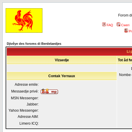
Forom di
FAQ
Cweri
Pr
Djivêye des foroms di Berdelaedjes
Li 
Vizaedje
Tot åd f
Nombe 
Contak Yernaux
Adresse emile:
Messaedje privé:
MSN Messenger:
Jabber:
Yahoo Messenger:
Adresse AIM:
Limero ICQ: