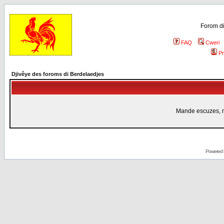
Forom di
FAQ
Cweri
Pr
Djivêye des foroms di Berdelaedjes
Mande escuzes, mi
Powered