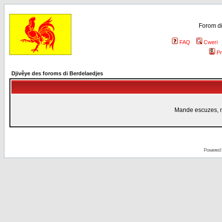
Forom di
FAQ
Cweri
Pr
Djivêye des foroms di Berdelaedjes
Mande escuzes, mi
Powered