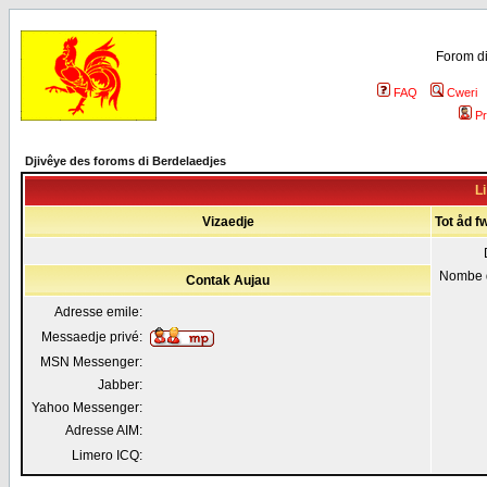
Forom di
FAQ
Cweri
Pr
Djivêye des foroms di Berdelaedjes
Li
Vizaedje
Tot åd f
Nombe 
Contak Aujau
Adresse emile:
Messaedje privé:
MSN Messenger:
Jabber:
Yahoo Messenger:
Adresse AIM:
Limero ICQ: