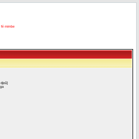
i fé mimbe
djoû]
aga