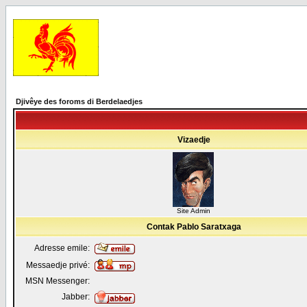
Djivêye des foroms di Berdelaedjes
Vizaedje
Site Admin
Contak Pablo Saratxaga
Adresse emile:
Messaedje privé:
MSN Messenger:
Jabber: