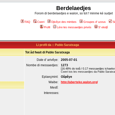
Berdelaedjes
Forom di berdelaedjes e walon, so tot l' minme ké sudjet
FAQ
Cweri
Djivêye des mimbes
Groupes d' uzeus
S
Profil
Lére les messaedjes privés
S' elodjî
Li profil da :: Pablo Saratxaga
Tot åd fwait di Pablo Saratxaga
Date d' arivêye:
2005-07-01
Nombe di messaedjes:
1273
[16.48% do totå / 0.17 messaedjes tchaeke 
Cweri tos les messaedjes da Pablo Saratx
Eplaeçmint:
Oûpêye
Waibe:
http://aberteke.walon.org/
Mestî:
Interesses: