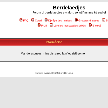
Berdelaedjes
Forom di berdelaedjes e walon, so tot l' minme ké sudjet
FAQ
Cweri
Djivêye des mimbes
Groupes d' uzeus
S
Profil
Lére les messaedjes privés
S' elodjî
Infôrmåcion
Mande escuzes, mins cist uzeu la n' egzistêye nén.
Powered by
phpBB
© 2001 phpBB Group