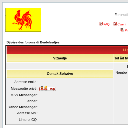
Forom di
FAQ
Cweri
Pr
Djivêye des foroms di Berdelaedjes
Li 
Vizaedje
Tot åd f
Nombe 
Contak Solwève
Adresse emile:
Messaedje privé:
MSN Messenger:
Jabber:
Yahoo Messenger:
Adresse AIM:
Limero ICQ: