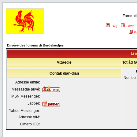
Forom di
FAQ
Cweri
Pr
Djivêye des foroms di Berdelaedjes
Li p
Vizaedje
Tot åd fw
Contak djan-djan
Nombe 
Adresse emile:
Messaedje privé:
MSN Messenger:
Jabber:
Yahoo Messenger:
Adresse AIM:
Limero ICQ: