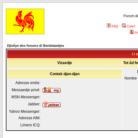
Forom di
FAQ
Cweri
Pr
Djivêye des foroms di Berdelaedjes
Li p
Vizaedje
Tot åd fw
Contak djan-djan
Nombe 
Adresse emile:
Messaedje privé:
MSN Messenger:
Jabber:
Yahoo Messenger:
Adresse AIM:
Limero ICQ: