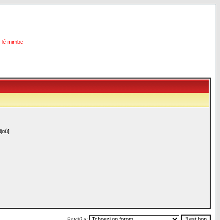
i fé mimbe
joû]
Potchî a: