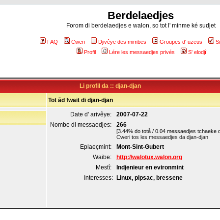
Berdelaedjes
Forom di berdelaedjes e walon, so tot l' minme ké sudjet
FAQ
Cweri
Djivêye des mimbes
Groupes d' uzeus
S
Profil
Lére les messaedjes privés
S' elodjî
Li profil da :: djan-djan
Tot åd fwait di djan-djan
Date d' arivêye:
2007-07-22
Nombe di messaedjes:
266
[3.44% do totå / 0.04 messaedjes tchaeke d
Cweri tos les messaedjes da djan-djan
Eplaeçmint:
Mont-Sint-Gubert
Waibe:
http://walotux.walon.org
Mestî:
Indjenieur en evironmint
Interesses:
Linux, pipsac, bressene