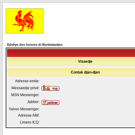
Djivêye des foroms di Berdelaedjes
Vizaedje
Contak djan-djan
Adresse emile:
Messaedje privé:
MSN Messenger:
Jabber:
Yahoo Messenger:
Adresse AIM:
Limero ICQ: