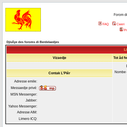
Forom di
FAQ
Cweri
Pr
Djivêye des foroms di Berdelaedjes
Li
Vizaedje
Tot åd fw
Nombe 
Contak L'Pièr
Adresse emile:
Messaedje privé:
MSN Messenger:
Jabber:
Yahoo Messenger:
Adresse AIM:
Limero ICQ: