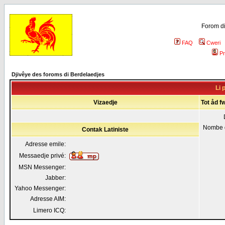
Forom di
FAQ
Cweri
Pr
Djivêye des foroms di Berdelaedjes
Li 
Vizaedje
Tot åd fw
Nombe 
Contak Latiniste
Adresse emile:
Messaedje privé:
MSN Messenger:
Jabber:
Yahoo Messenger:
Adresse AIM:
Limero ICQ: