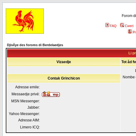
Forom di
FAQ
Cweri
Pr
Djivêye des foroms di Berdelaedjes
Li p
Vizaedje
Tot åd f
Nombe 
Contak Grinchicon
Adresse emile:
Messaedje privé:
MSN Messenger:
Jabber:
Yahoo Messenger:
Adresse AIM:
Limero ICQ: