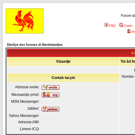
Forom di
FAQ
Cweri
Pr
Djivêye des foroms di Berdelaedjes
Li
Vizaedje
Tot åd fw
Nombe 
Contak lucyin
Adresse emile:
Messaedje privé:
MSN Messenger:
Jabber:
Yahoo Messenger:
Adresse AIM:
Limero ICQ: