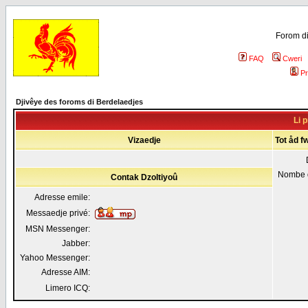
Forom di
FAQ
Cweri
Pr
Djivêye des foroms di Berdelaedjes
Li p
Vizaedje
Tot åd fw
Nombe 
Contak Dzoltiyoû
Adresse emile:
Messaedje privé:
MSN Messenger:
Jabber:
Yahoo Messenger:
Adresse AIM:
Limero ICQ: