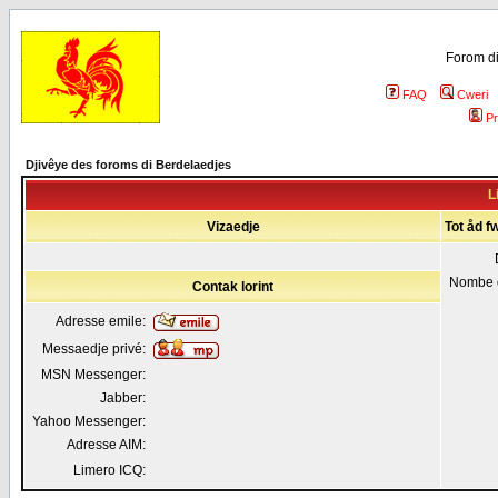
Forom di
FAQ
Cweri
Pr
Djivêye des foroms di Berdelaedjes
L
Vizaedje
Tot åd fw
Nombe 
Contak lorint
Adresse emile:
Messaedje privé:
MSN Messenger:
Jabber:
Yahoo Messenger:
Adresse AIM:
Limero ICQ: