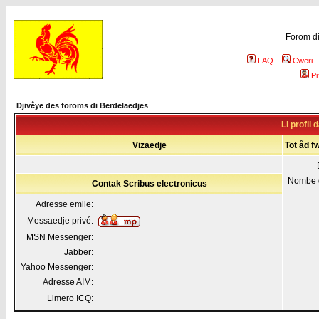
Forom di
FAQ
Cweri
Pr
Djivêye des foroms di Berdelaedjes
Li profil 
Vizaedje
Tot åd f
Nombe 
Contak Scribus electronicus
Adresse emile:
Messaedje privé:
MSN Messenger:
Jabber:
Yahoo Messenger:
Adresse AIM:
Limero ICQ: