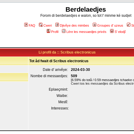
Berdelaedjes
Forom di berdelaedjes e walon, so tot l' minme ké sudjet
FAQ
Cweri
Djivêye des mimbes
Groupes d' uzeus
S
Profil
Lére les messaedjes privés
S' elodjî
Li profil da :: Scribus electronicus
Tot åd fwait di Scribus electronicus
Date d' arivêye:
2024-03-30
Nombe di messaedjes:
509
[6.59% do totå / 0.59 messaedjes tchaeke d
Cweri tos les messaedjes da Scribus elect
Eplaeçmint:
Waibe:
Mestî:
Interesses: