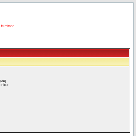
i fé mimbe
joû]
ronicus