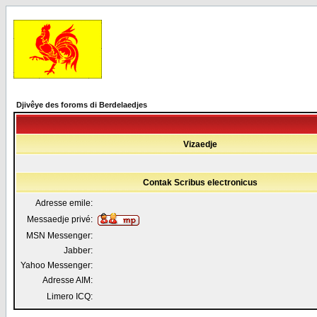
Djivêye des foroms di Berdelaedjes
Vizaedje
Contak Scribus electronicus
Adresse emile:
Messaedje privé:
MSN Messenger:
Jabber:
Yahoo Messenger:
Adresse AIM:
Limero ICQ: